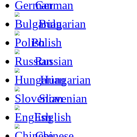
German
Bulgarian
Polish
Russian
Hungarian
Slovenian
English
Chinese