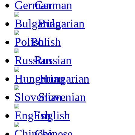
German
Bulgarian
Polish
Russian
Hungarian
Slovenian
English
Chinese