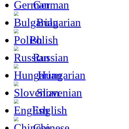
German
Bulgarian
Polish
Russian
Hungarian
Slovenian
English
Chinese