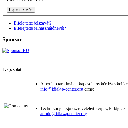
Elfelejtette jelszavát?
Elfelejtette felhasználónevét?
Sponsor
Kapcsolat
A honlap tartalmával kapcsolatos kérdésekkel kér
info@idial4p-center.org
címre.
Technikai jellegű észrevételeit kérjük, küldje az
admin@idial4p-center.org