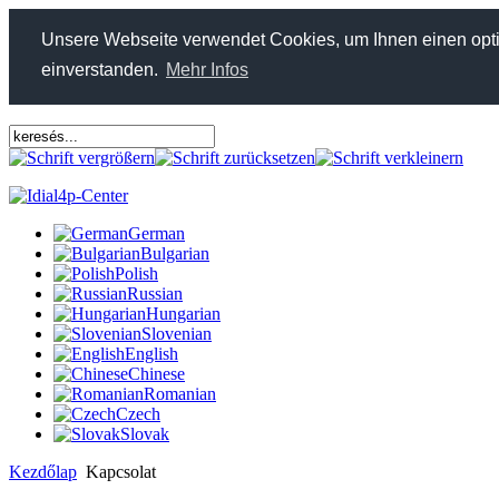
Unsere Webseite verwendet Cookies, um Ihnen einen optim
einverstanden.
Mehr Infos
German
Bulgarian
Polish
Russian
Hungarian
Slovenian
English
Chinese
Romanian
Czech
Slovak
Kezdőlap
Kapcsolat