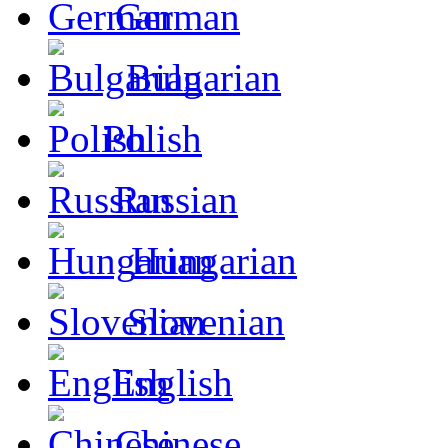
German
Bulgarian
Polish
Russian
Hungarian
Slovenian
English
Chinese