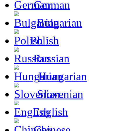
German
Bulgarian
Polish
Russian
Hungarian
Slovenian
English
Chinese