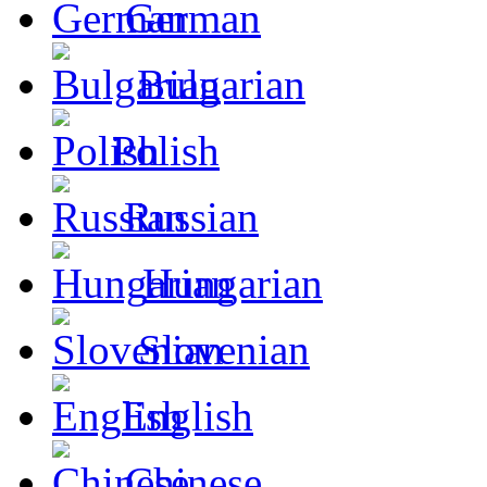
German
Bulgarian
Polish
Russian
Hungarian
Slovenian
English
Chinese