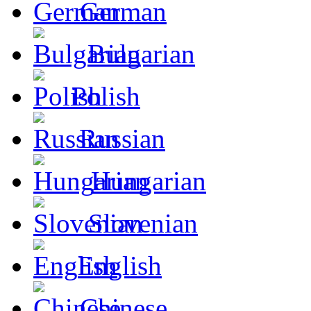
German
Bulgarian
Polish
Russian
Hungarian
Slovenian
English
Chinese