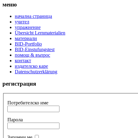
меню
начална страница
учител
упражнение
Übersicht Lernmaterialien
материали
BID-Portfolio
BID-Einstufungstest
помощ & въпрос
контакт
издателско каре
Datenschutzerklärung
регистрация
Потребителско име
Парола
Запомни ме