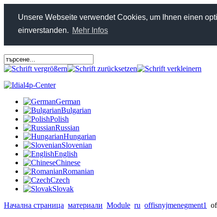
Unsere Webseite verwendet Cookies, um Ihnen einen optim
einverstanden.
Mehr Infos
German
Bulgarian
Polish
Russian
Hungarian
Slovenian
English
Chinese
Romanian
Czech
Slovak
Начална страница
материали
Module
ru
offisnyjmenegment1
of