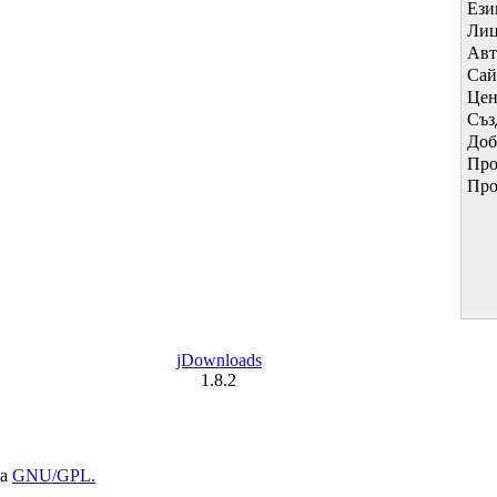
Ези
Лиц
Авт
Сай
Цен
Съз
Доб
Про
Про
jDownloads
1.8.2
на
GNU/GPL.