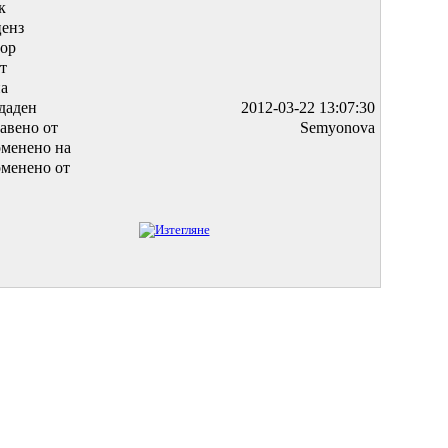
к
енз
ор
т
а
даден
2012-03-22 13:07:30
авено от
Semyonova
менено на
менено от