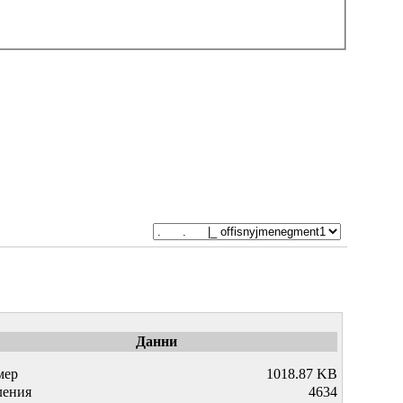
Данни
мер
1018.87 KB
ления
4634