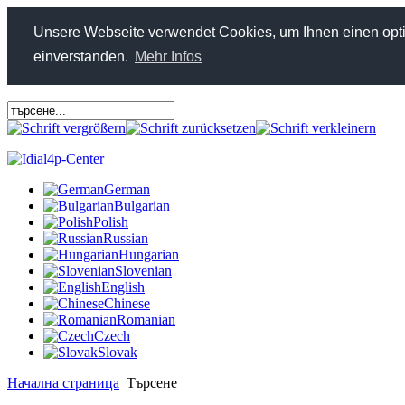
Unsere Webseite verwendet Cookies, um Ihnen einen optim
einverstanden.
Mehr Infos
German
Bulgarian
Polish
Russian
Hungarian
Slovenian
English
Chinese
Romanian
Czech
Slovak
Начална страница
Търсене