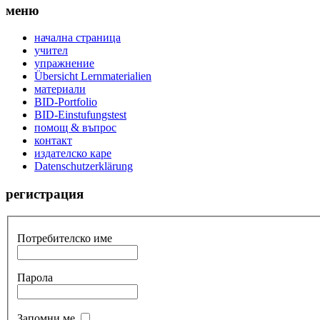
меню
начална страница
учител
упражнение
Übersicht Lernmaterialien
материали
BID-Portfolio
BID-Einstufungstest
помощ & въпрос
контакт
издателско каре
Datenschutzerklärung
регистрация
Потребителско име
Парола
Запомни ме