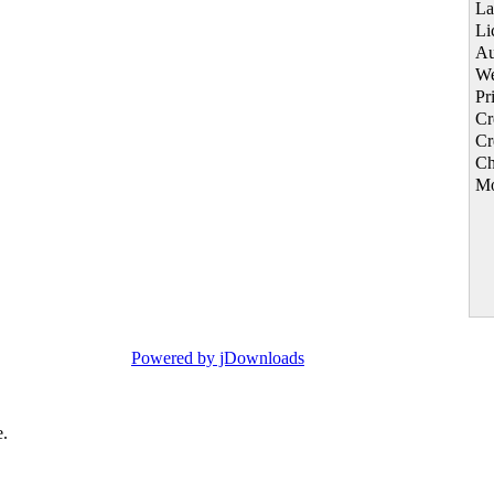
La
Li
Au
We
Pr
Cr
Cr
Ch
Mo
Powered by jDownloads
e.