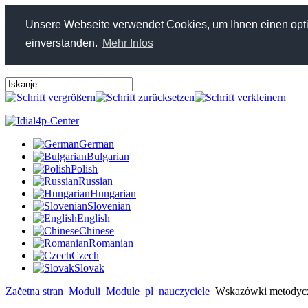
Unsere Webseite verwendet Cookies, um Ihnen einen optim
einverstanden.
Mehr Infos
German
Bulgarian
Polish
Russian
Hungarian
Slovenian
English
Chinese
Romanian
Czech
Slovak
Začetna stran
Moduli
Module
pl
nauczyciele
Wskazówki metodyc