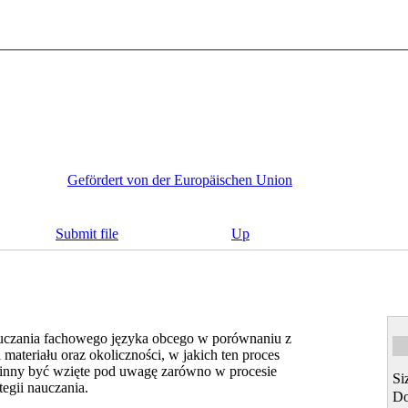
Gefördert von der Europäischen Union
Submit file
Up
auczania fachowego języka obcego w porównaniu z
materiału oraz okoliczności, w jakich ten proces
owinny być wzięte pod uwagę zarówno w procesie
Si
egii nauczania.
Do