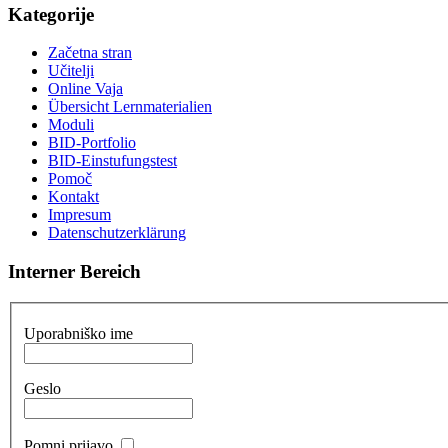
Kategorije
Začetna stran
Učitelji
Online Vaja
Übersicht Lernmaterialien
Moduli
BID-Portfolio
BID-Einstufungstest
Pomoč
Kontakt
Impresum
Datenschutzerklärung
Interner Bereich
Uporabniško ime
Geslo
Pomni prijavo