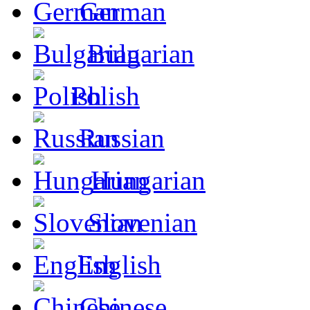
German
Bulgarian
Polish
Russian
Hungarian
Slovenian
English
Chinese