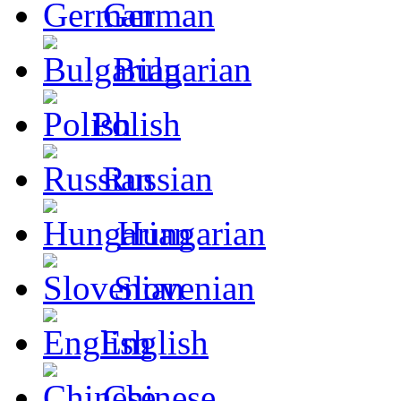
German
Bulgarian
Polish
Russian
Hungarian
Slovenian
English
Chinese