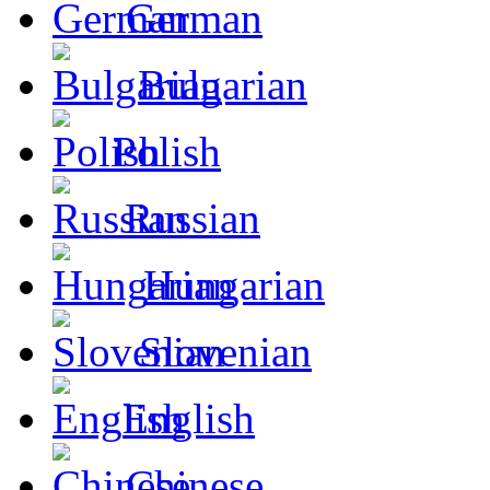
German
Bulgarian
Polish
Russian
Hungarian
Slovenian
English
Chinese