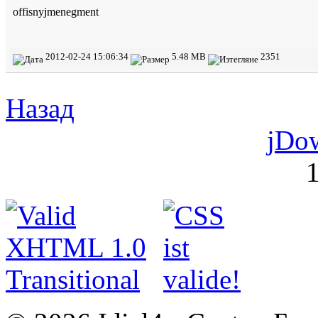
offisnyjmenegment
2012-02-24 15:06:34
5.48 MB
2351
Назад
jDo
1