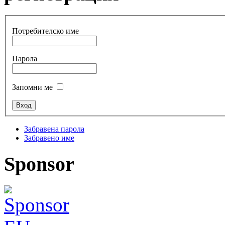
Потребителско име
Парола
Запомни ме
Забравена парола
Забравено име
Sponsor