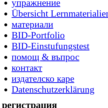
упражнение
Übersicht Lernmaterialie
материали
BID-Portfolio
BID-Einstufungstest
помощ & въпрос
контакт
издателско каре
Datenschutzerklärung
регистрация