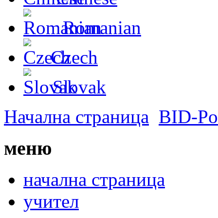
Romanian
Czech
Slovak
Начална страница
BID-Por
меню
начална страница
учител