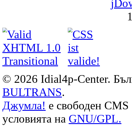
jDo
1
© 2026 Idial4p-Center. Бъ
BULTRANS
.
Джумла!
е свободен CMS 
условията на
GNU/GPL.