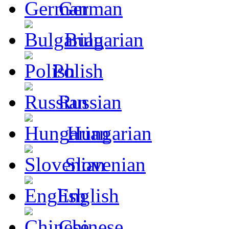
German
Bulgarian
Polish
Russian
Hungarian
Slovenian
English
Chinese